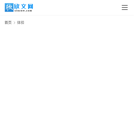
首
页
首页
体验
读
书
网
文
追
剧
观
影
动