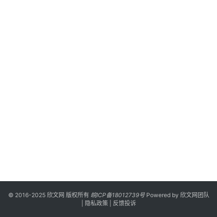
漫
登录
注册
游
戏
校
园
网
络
文
学
作
家
榜
© 2016-2025 欣文网 版权所有
皖ICP备18012739号
Powered by
欣文网团队
|
隐私政策
|
反馈投诉