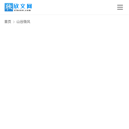
首
页
首页
山谷微风
读
书
网
文
追
剧
观
影
动