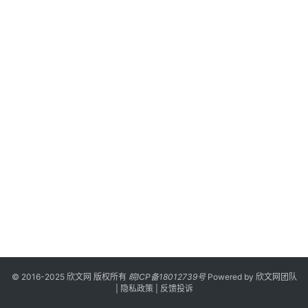
漫
登录
注册
游
戏
校
园
网
络
文
学
作
家
榜
© 2016-2025 欣文网 版权所有
皖ICP备18012739号
Powered by
欣文网团队
|
隐私政策
|
反馈投诉