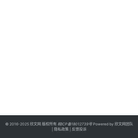
漫
登录
注册
游
戏
校
园
网
络
文
学
作
家
榜
© 2016-2025 欣文网 版权所有
皖ICP备18012739号
Powered by
欣文网团队
|
隐私政策
|
反馈投诉