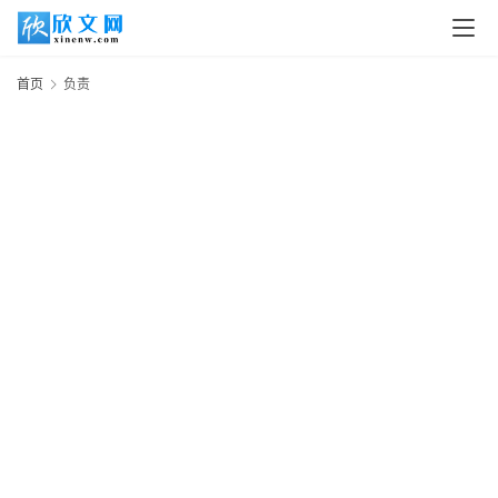
首
页
首页
负责
读
书
网
文
追
剧
观
影
动