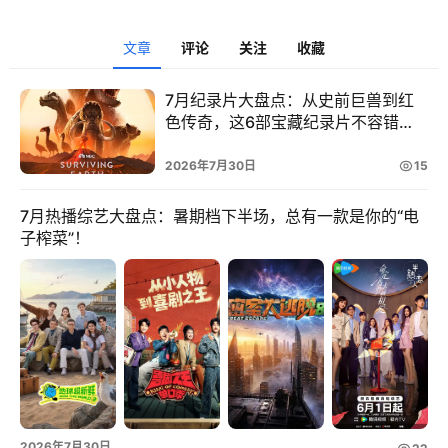
文章
评论
关注
收藏
7月纪录片大盘点：从史前巨兽到红
色传奇，这6部宝藏纪录片不容错
过！
2026年7月30日
15
7月热播综艺大盘点：暑期档下半场，总有一款是你的“电
子榨菜”！
首
页
读
书
网
文
2026年7月30日