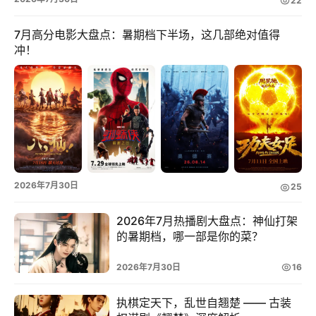
22
追
7月高分电影大盘点：暑期档下半场，这几部绝对值得
剧
冲！
观
影
动
漫
登录
注册
2026年7月30日
25
游
戏
2026年7月热播剧大盘点：神仙打架
的暑期档，哪一部是你的菜？
校
园
2026年7月30日
16
执棋定天下，乱世自翘楚 —— 古装