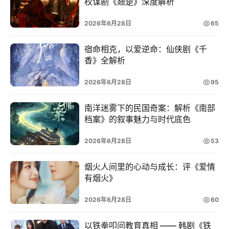
网
权谋剧《翘楚》深度解析
络
2026年6月28日
65
文
学
宿命相克，以爱逆命：仙侠剧《千
作
香》全解析
家
榜
2026年6月28日
95
南洋迷雾下的民国奇案：解析《南部
档案》的叙事魅力与时代底色
2026年6月28日
53
烟火人间里的心动与成长：评《爱情
有烟火》
2026年6月28日
60
以铁拳叩问教育真相 —— 韩剧《铁