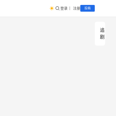
登录
注册
投稿
追
剧
2
执
宿
追
追
追
剧
剧
剧
0
棋
命
2
定
相
6
天
克
12
63
94
年
下
，
0
0
0
7
，
以
0
0
0
月
乱
爱
热
世
逆
0
0
0
播
自
命
剧
翘
：
2026年7月
欣影视
2026年6
欣影视
2026年6
欣影视
大
楚
仙