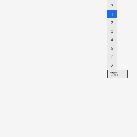
庭
7
剧
》
1
剖
开
2
最
3
真
4
实
5
的
人
6
间
烟
火