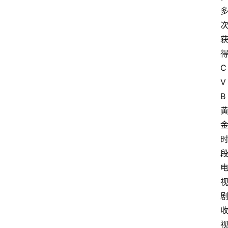
首
得
页
C
V
读
B 
书
网
文
追
剧
观
影