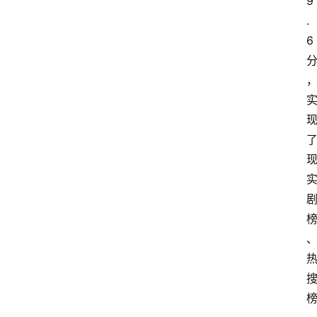
9
.
6 