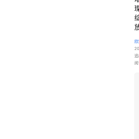
欣
2
追
阅