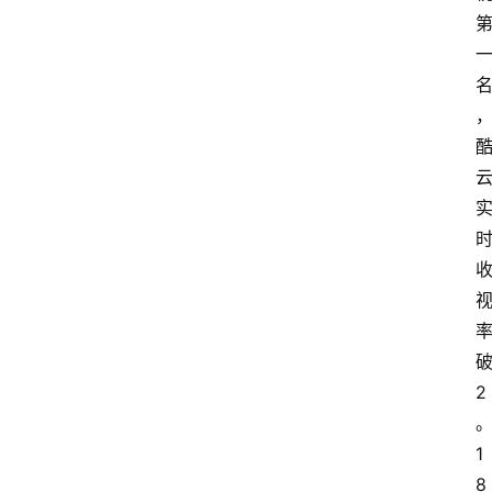
动
漫
登录
注册
游
戏
校
园
网
络
破
文
2
学
作
1
家
8 