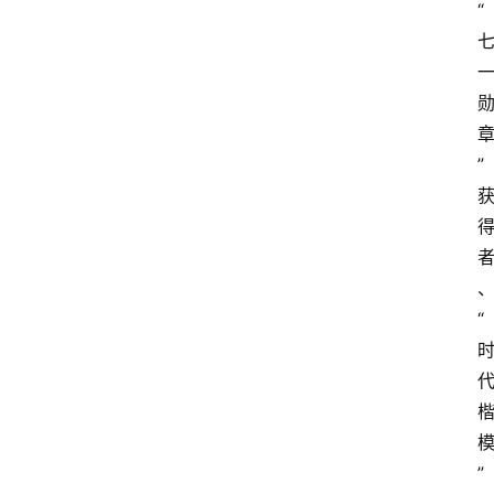
“
” 
“
” 