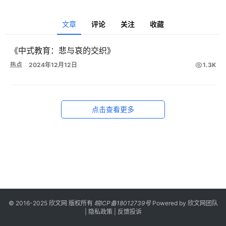
漫
登录
注册
文章
评论
关注
收藏
游
戏
《中式教育：悲与哀的交织》
热点
2024年12月12日
1.3K
校
园
点击查看更多
网
络
文
学
作
家
榜
© 2016-2025 欣文网 版权所有
皖ICP备18012739号
Powered by
欣文网团队
|
隐私政策
|
反馈投诉