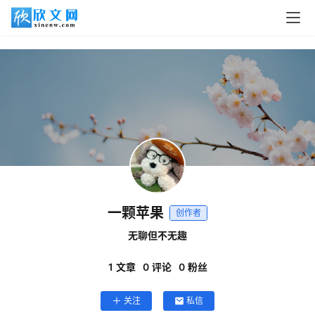
首
页
读
书
网
文
追
一颗苹果
创作者
剧
无聊但不无趣
观
1
文章
0
评论
0
粉丝
影
关注
私信
动