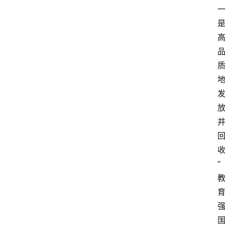
动
漫
登录
注册
游
戏
校
园
网
“
络
文
学
作
家