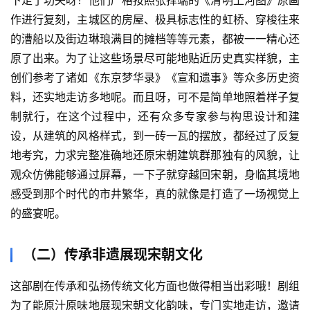
下足了功夫呀！他们严格按照张择端的《清明上河图》原画
作进行复刻，主城区的房屋、极具标志性的虹桥、穿梭往来
的漕船以及街边琳琅满目的摊档等等元素，都被一一精心还
原了出来。为了让这些场景尽可能地贴近历史真实样貌，主
创们参考了诸如《东京梦华录》《宣和遗事》等众多历史资
料，还实地走访多地呢。而且呀，可不是简单地照着样子复
制就行，在这个过程中，还有众多专家参与构思设计和建
设，从建筑的风格样式，到一砖一瓦的摆放，都经过了反复
地考究，力求完整准确地还原宋朝建筑群那独有的风貌，让
观众仿佛能够通过屏幕，一下子就穿越回宋朝，身临其境地
感受到那个时代的市井繁华，真的就像是打造了一场视觉上
的盛宴呢。
（二）传承非遗展现宋朝文化
这部剧在传承和弘扬传统文化方面也做得相当出彩哦！剧组
为了能原汁原味地展现宋朝文化韵味，专门实地走访，邀请