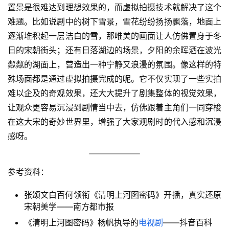
置景是很难达到理想效果的，而虚拟拍摄技术就解决了这个
难题。比如说剧中的树下雪景，雪花纷纷扬扬飘落，地面上
逐渐堆积起一层洁白的雪，那唯美的画面让人仿佛置身于冬
日的宋朝街头；还有日落湖边的场景，夕阳的余晖洒在波光
粼粼的湖面上，营造出一种宁静又浪漫的氛围。像这样的特
殊场面都是通过虚拟拍摄完成的呢。它不仅实现了一些实拍
难以企及的奇观效果，还大大提升了剧集整体的视觉效果，
让观众更容易沉浸到剧情当中去，仿佛跟着主角们一同穿梭
在这大宋的奇妙世界里，增强了大家观剧时的代入感和沉浸
感呀。
参考资料：
张颂文白百何领衔《清明上河图密码》开播，真实还原
宋朝美学——南方都市报
《清明上河图密码》杨帆执导的
电视剧
——抖音百科