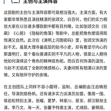
（二）主创与主演阵容
这部剧的主创与主演阵容那可是相当强大。主演方面，有大
家都非常熟悉且演技精湛的张颂文、白百何，他们的实力相
信大家在以往诸多爆款剧中都有目共睹，比如张颂文在《狂
飙》《心居》《隐秘的角落》等剧中，总能把角色塑造得既
饱满又自然。此次在《清明上河图密码》里，张颂文饰演的
赵不尤，虽是大理寺最底层的贴书小吏，却有着坚守内心的
那盏明灯，是个看似普通实则不平凡的人物，很是让人期待
他如何演绎这个角色的精神底色呢。而白百何饰演的温悦，
与赵不尤组成了全剧的情感核心，夫妻间既有相濡以沫的爱
情，又有陪伴守护的亲情。
在主创团队上同样不容小觑呀，监制、总编剧由汪启楠担
任，导演则是杨帆。还有诸多实力派演员加盟，像周一围、
侯岩松特别主演，张耀、夏梦、林家川、是安、郝汉联袂主
演，李乃文、海一天、张馨予特邀主演，尤靖茹、姜珮瑶、