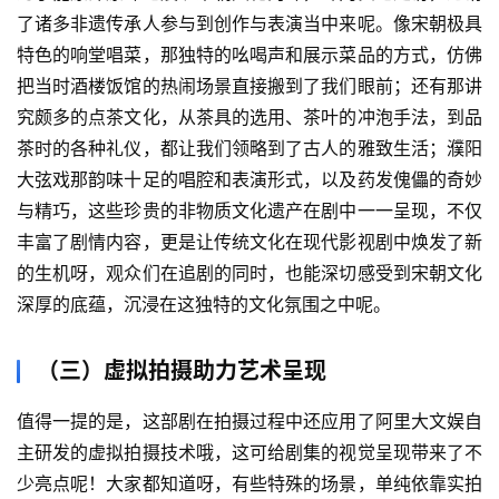
了诸多非遗传承人参与到创作与表演当中来呢。像宋朝极具
特色的响堂唱菜，那独特的吆喝声和展示菜品的方式，仿佛
把当时酒楼饭馆的热闹场景直接搬到了我们眼前；还有那讲
究颇多的点茶文化，从茶具的选用、茶叶的冲泡手法，到品
茶时的各种礼仪，都让我们领略到了古人的雅致生活；濮阳
大弦戏那韵味十足的唱腔和表演形式，以及药发傀儡的奇妙
与精巧，这些珍贵的非物质文化遗产在剧中一一呈现，不仅
丰富了剧情内容，更是让传统文化在现代影视剧中焕发了新
的生机呀，观众们在追剧的同时，也能深切感受到宋朝文化
深厚的底蕴，沉浸在这独特的文化氛围之中呢。
（三）虚拟拍摄助力艺术呈现
值得一提的是，这部剧在拍摄过程中还应用了阿里大文娱自
主研发的虚拟拍摄技术哦，这可给剧集的视觉呈现带来了不
少亮点呢！大家都知道呀，有些特殊的场景，单纯依靠实拍