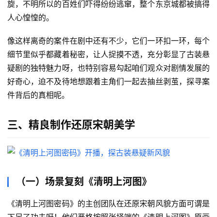
旋，不明所以的百姓们吓得纷纷逃窜，整个东京城都被搞得
漫
人心惶惶的。
登录
注册
游
像这样离奇的案件在剧中还有不少，它们一环扣一环，每个
戏
细节里似乎都藏着秘密，让人捉摸不透，充分彰显了古装悬
疑剧的独特魅力呀，也特别容易勾起咱们观众对剧情发展的
校
好奇心，迫不及待地想跟着主角们一起去抽丝剥茧，探寻案
园
件背后的真相呢。
三、精良制作还原宋朝美学
网
络
文
学
作
（一）场景复刻《清明上河图》
家
榜
《清明上河图密码》的主创团队在还原宋朝风貌方面可谓是