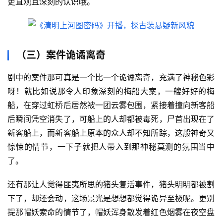
更直观且深刻的认识哦。
首
页
（三）案件诡谲离奇
读
书
剧中的案件那可真是一个比一个诡谲离奇，充满了神秘色彩
呀！就比如说那令人印象深刻的梅船大案，一艘好好的梅
网
船，在穿过虹桥后居然被一团云雾包围，紧接着撞向新客船
文
后瞬间凭空消失了，可船上的人却都被毒死，尸首出现在了
新客船上，而新客船上原本的众人却不知所踪，这般神奇又
追
惊悚的情节，一下子就把人带入到那神秘莫测的氛围当中
剧
了。
观
还有那让人觉得匪夷所思的猪头复活事件，猪头明明都被割
影
下了，却还会动，这场景光是想想都觉得诡异至极呢。更别
提那帽妖索命的情节了，帽妖浑身散发着红色烟雾在夜空盘
动