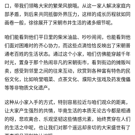
口，带我们领略大宋的繁荣风貌哦。从这一家人解决家庭内
部矛盾，到后来共同抵御外界压力，这样的成长历程就如同
画卷一般，徐徐展开了宋朝市井生活的诸多细节呢。
咱们能看到他们平日里的柴米油盐、吵吵闹闹，也能看到他
们面对困难时的齐心协力，而这些点滴恰恰反映出了宋朝普
通老百姓的生活状态。通过这个小家，咱们仿佛能穿越千年
时光，置身于那个热闹非凡的宋朝街市，看到街边的摊贩叫
卖，感受到邻里之间的往来互动，欣赏到各种富有特色的民
俗文化，比如响堂唱菜、点茶文化、濮阳大弦戏及药发傀儡
等等非物质文化遗产。
这种从小家入手的方式，特别容易拉近与咱们观众的距离，
让大家产生强烈的共情，毕竟生活的本质无论古今都是相通
的呀，悲欢离合、乐观坚韧这些情感元素，始终贯穿在人们
的生活之中呢，也让我们对那个遥远却亲切的大宋盛世有了