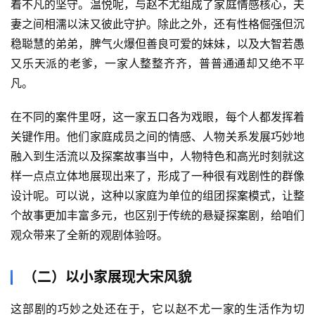
着不凡的坚守。温悦呢，与赵不尤组成了家庭情感核心，夫
妻之间相濡以沫又彼此守护。除此之外，还有性格倔强但沉
稳聪慧的弟弟，脾气火爆但善良可爱的妹妹，以及大智若愚
又乐天派的老爹，一家人整整齐齐，普普通通却又绝不平
凡。
在不同的案件里呀，这一家五口各为戏眼，每个人都发挥着
关键作用。他们家庭成员之间的情感、人物关系发展巧妙地
融入到生活流以及探案故事当中，人物特色和高光时刻就这
样一点点立体地展现出来了，形成了一种很有戏剧性的群像
设计呢。可以说，这种以家庭为单位的组团探案模式，让整
个故事更加丰富多元，也区别于传统的悬疑探案剧，给咱们
观众带来了全新的观剧体验呀。
（二）以小家展现大宋风貌
这部剧的巧妙之处还在于，它以赵不尤一家的生活作为切