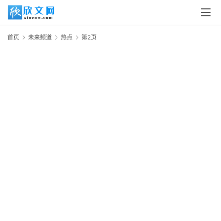
首页
未来频道
热点
第2页
首
页
1
读
2
书
网
文
追