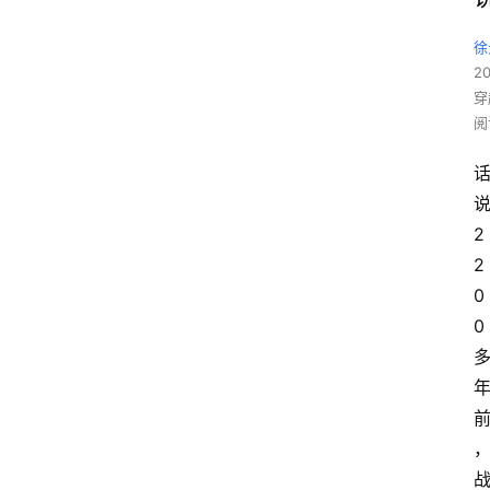
徐
2
穿
阅
2
2
0
0