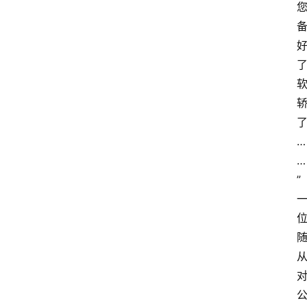
…
…
”