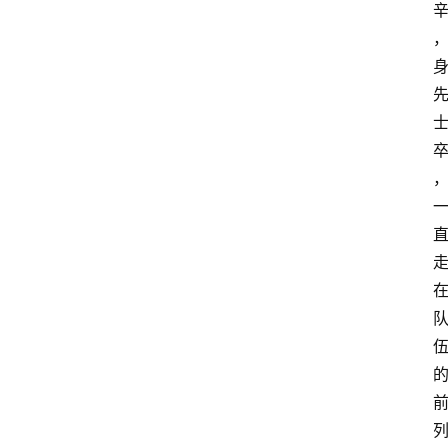
动
漫
登录
注册
游
戏
校
园
网
络
文
学
作
家