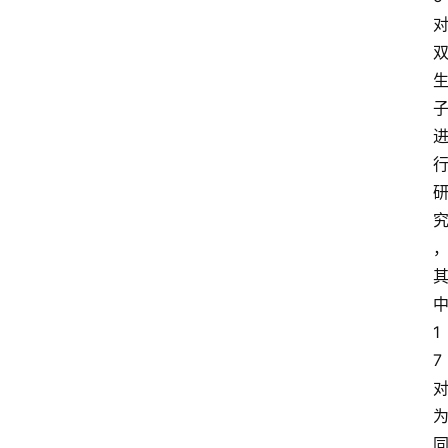
首
页
读
书
网
文
1
追
剧
7
观
影