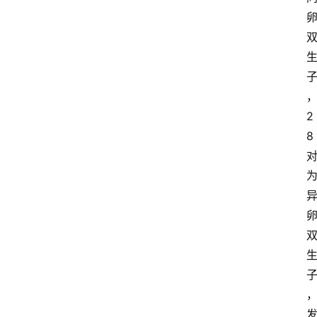
动
漫
登录
注册
游
戏
2
8
校
园
网
络
文
学
作
家