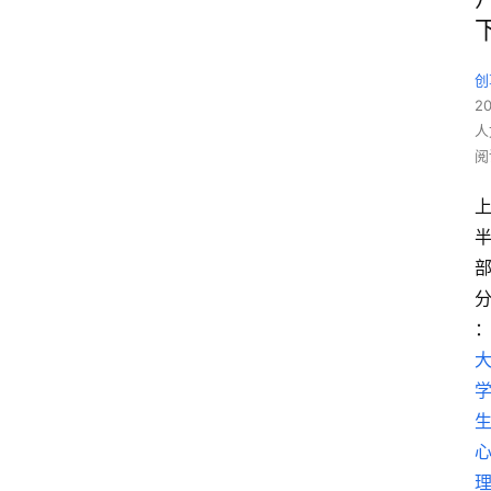
创
2
人
阅