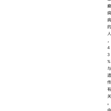
4
3
%