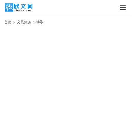
首页
文艺频道
诗歌
我
在
于
诗
住
20
它
年
月
不
日
错
25
什