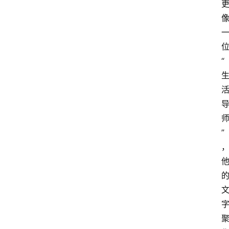
位
“
”