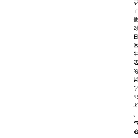
动
漫
登录
注册
游
戏
校
园
网
络
文
学
作
家