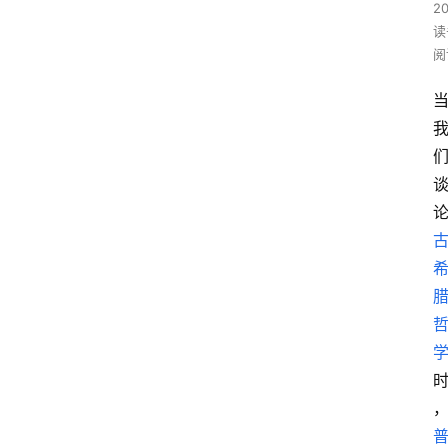
2
读
阅